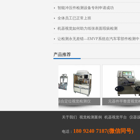
智能冲压件检测设备专利申请成功
全体员工已正常上班
机器视觉如何助力纸张表面瑕疵检测
让检测永无差错—EMVP系统在汽车零部件检测中
产品推荐
字符视觉检测系统
贴合定位视觉检测仪
元器件平整度视觉检
关于我们
|
视觉检测案例
|
机器视觉平台
|
仪器
180 9240 7187(微信同号)
电话：